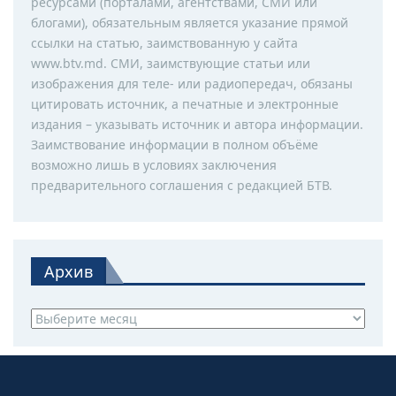
ресурсами (порталами, агентствами, СМИ или
блогами), обязательным является указание прямой
ссылки на статью, заимствованную у сайта
www.btv.md. СМИ, заимствующие статьи или
изображения для теле- или радиопередач, обязаны
цитировать источник, а печатные и электронные
издания – указывать источник и автора информации.
Заимствование информации в полном объёме
возможно лишь в условиях заключения
предварительного соглашения с редакцией БТВ.
Архив
Архив