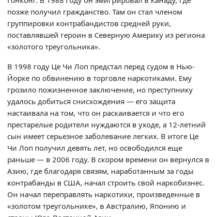
Гонконг. В 1988 году он эмигрировал в Канаду, где
позже получил гражданство. Там он стал членом
группировки контрабандистов средней руки,
поставлявшей героин в Северную Америку из региона
«золотого треугольника».
В 1998 году Це Чи Лоп предстал перед судом в Нью-
Йорке по обвинению в торговле наркотиками. Ему
грозило пожизненное заключение, но преступнику
удалось добиться снисхождения — его защита
настаивала на том, что он раскаивается и что его
престарелые родители нуждаются в уходе, а 12-летний
сын имеет серьезное заболевание легких. В итоге Це
Чи Лоп получил девять лет, но освободился еще
раньше — в 2006 году. В скором времени он вернулся в
Азию, где благодаря связям, наработанным за годы
контрабанды в США, начал строить свой наркобизнес.
Он начал переправлять наркотики, произведенные в
«золотом треугольнике», в Австралию, Японию и