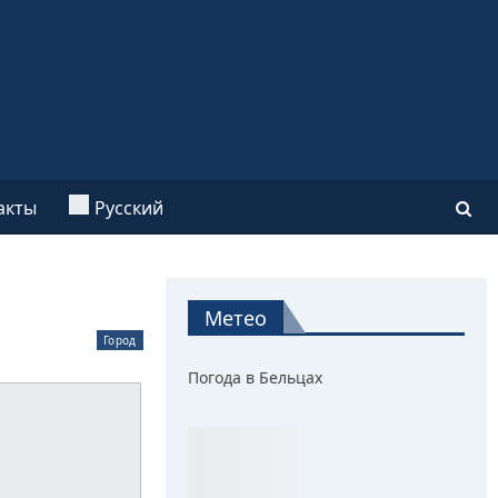
акты
Русский
Метео
Город
Погода в Бельцах