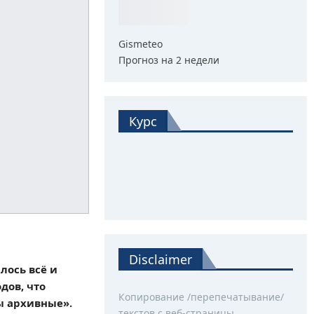
Gismeteo
Прогноз на 2 недели
Курс
Disclaimer
лось всё и
дов, что
Копирование /перепечатывание/
цы архивные».
текстов с веб-страницы