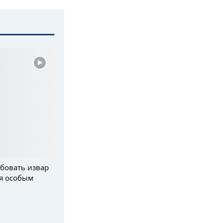
бовать извар
я особым