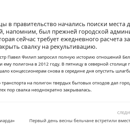
ы в правительство начались поиски места 
й, напомним, был прежней городской адми
торая сейчас требует ежедневного расчета з
 закрыть свалку на рекультивацию.
истр Павел Филип запросил полную историю отношений Бел
 ему полигона в 2012 году. В пятницу в северной столице
шало концессионерам снова в середине дня опустить шлагб
транспорта на полигон твердых бытовых отходов дал горо
ех пор свалка неоднократно закрывалась.
СЛЕД
иарда»
Первый день весны бельчане встретили вмест