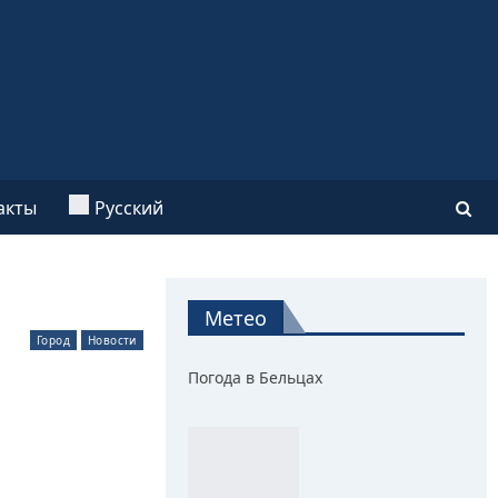
акты
Русский
Метео
Город
Новости
Погода в Бельцах