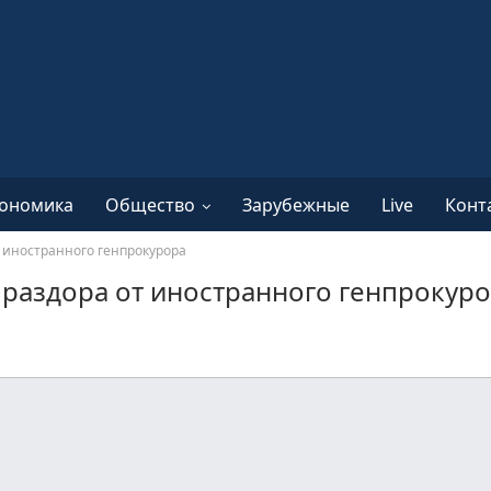
ономика
Общество
Зарубежные
Live
Конт
т иностранного генпрокурора
 раздора от иностранного генпрокур