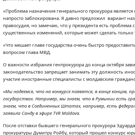
«Проблема назначения генерального прокурора является 
напросто заблокирована. Я давно предложил вариант на
правосудия, но замечаю, что у президента есть проблема 
существенных изменений, которые может сделать только та
«Что мешает главе государства очень быстро предоставит
вопросом глава МВД.
О важности избрания генпрокурора до конца октября зав
законодательство запрещает занимать эту должность ино
участие иностранные специалисты с молдавским граждан
«Мы надеемся, что на конкурсе появятся, в конце концов,
государствах. Например, мы знаем, что в Румынии есть г
знаем, что в Соединенных Штатах, например, есть федер
заявила Санду в эфире
TVR
Moldova.
После отставки бывшего генерального прокурора Эдуард
прокуратуры Думитру Ройбу, который прошел конкурс юр