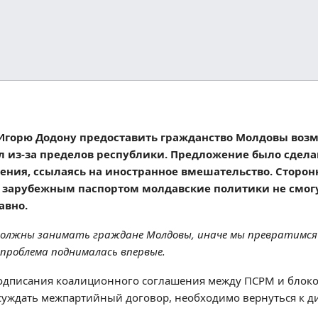
 Игорю Додону предоставить гражданство Молдовы воз
л из-за пределов республики. Предложение было сделан
чения, ссылаясь на иностранное вмешательство. Сторон
 с зарубежным паспортом молдавские политики не смог
авно.
должны занимать граждане Молдовы, иначе мы превратимся 
 проблема поднималась впервые.
е подписания коалиционного соглашения между ПСРМ и блок
обсуждать межпартийный договор, необходимо вернуться к д