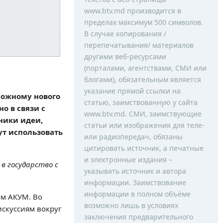
www.btv.md производится в
пределах максимум 500 символов.
В случае копирования /
перепечатывания/ материалов
другими веб-ресурсами
(порталами, агентствами, СМИ или
блогами), обязательным является
указание прямой ссылки на
можному нового
статью, заимствованную у сайта
о в связи с
www.btv.md. СМИ, заимствующие
ники идеи,
статьи или изображения для теле-
ут использовать
или радиопередач, обязаны
цитировать источник, а печатные
и электронные издания –
в государство с
указывать источник и автора
информации. Заимствование
информации в полном объёме
ом АКУМ. Во
возможно лишь в условиях
искуссиям вокруг
заключения предварительного