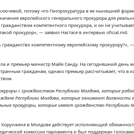
ключевой, потому что Генпрокуратура в ее нынешней форме
значения европейского генерального прокурора для реаль
с гражданством компетентного прокурора, и он не учитывает
кой прокурор», — заявил Настасе в интервью oficial.md.
ь гражданство компетентному европейскому прокурору?», —
ила и премьер-министр Майя Санду. На сегодняшний день 
странным гражданам, однако премьер рассчитывает, что в к
ством.
 прокуроры с гражданством Республики Молдова, которые раб
раждане Республики Молдова, которые занимают должности 
альные прокуроры, которые имеют гражданство Республики М
а Хорунжена в Молдове действует исполняющий обязаннос
идической комиссии парламента и был поддержан голосами