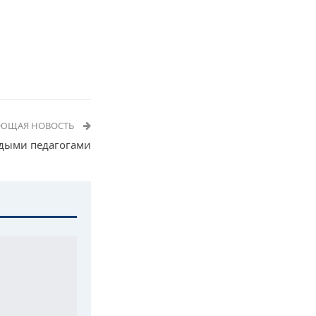
УЮЩАЯ НОВОСТЬ
одыми педагогами