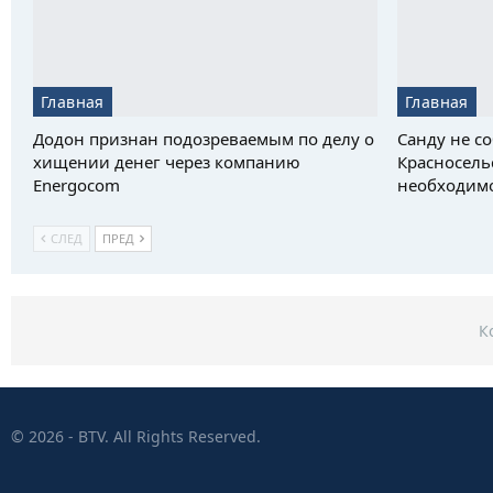
Главная
Главная
Додон признан подозреваемым по делу о
Санду не со
хищении денег через компанию
Красносель
Energocom
необходим
СЛЕД
ПРЕД
К
© 2026 - BTV. All Rights Reserved.