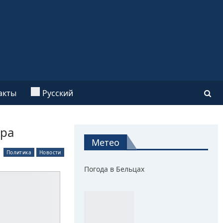
акты
Русский
ора
Метео
Политика
Новости
Погода в Бельцах