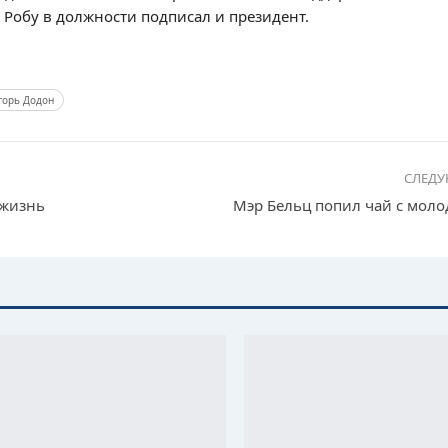
 Робу в должности подписал и президент.
горь Додон
СЛЕД
 жизнь
Мэр Бельц попил чай с мол