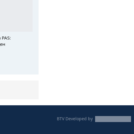
 PAS:
цен
BTV
Developed by