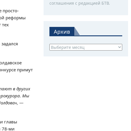
соглашения с редакцией БТВ.
 просто-
ной реформы
 тех
Архив
 задался
Архив
молдавское
онкурсе примут
отают в других
прокурора. Мы
олдова», —
ти главы
 78-ми