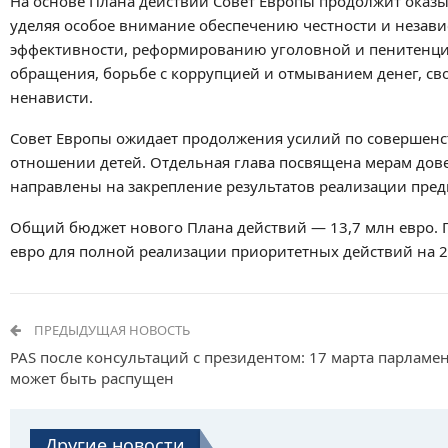
На основе Плана действий Совет Европы продолжит оказы
уделяя особое внимание обеспечению честности и независ
эффективности, реформированию уголовной и пенитенциар
обращения, борьбе с коррупцией и отмыванием денег, св
ненависти.
Совет Европы ожидает продолжения усилий по совершенс
отношении детей. Отдельная глава посвящена мерам дове
направлены на закрепление результатов реализации пре
Общий бюджет нового Плана действий — 13,7 млн евро. 
евро для полной реализации приоритетных действий на
2
ПРЕДЫДУЩАЯ НОВОСТЬ
PAS после консультаций с президентом: 17 марта парламе
может быть распущен
Другие новости