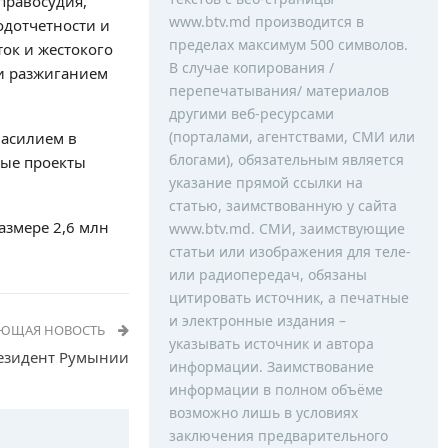
правосудия,
www.btv.md производится в
одотчетности и
пределах максимум 500 символов.
ок и жестокого
В случае копирования /
 и разжиганием
перепечатывания/ материалов
другими веб-ресурсами
(порталами, агентствами, СМИ или
насилием в
блогами), обязательным является
ные проекты
указание прямой ссылки на
статью, заимствованную у сайта
азмере 2,6 млн
www.btv.md. СМИ, заимствующие
статьи или изображения для теле-
или радиопередач, обязаны
цитировать источник, а печатные
и электронные издания –
УЮЩАЯ НОВОСТЬ
указывать источник и автора
резидент Румынии
информации. Заимствование
информации в полном объёме
возможно лишь в условиях
заключения предварительного