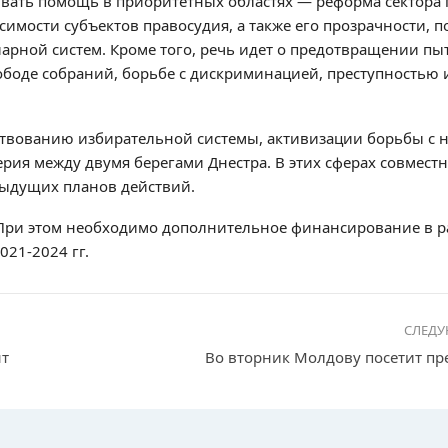
вать помощь в приоритетных областях — реформа сектора 
имости субъектов правосудия, а также его прозрачности, п
ной систем. Кроме того, речь идет о предотвращении пыт
ободе собраний, борьбе с дискриминацией, преступностью
твованию избирательной системы, активизации борьбы с 
рия между двумя берегами Днестра. В этих сферах совмест
дыдущих планов действий.
При этом необходимо дополнительное финансирование в р
021-2024
гг.
СЛЕД
нт
Во вторник Молдову посетит п