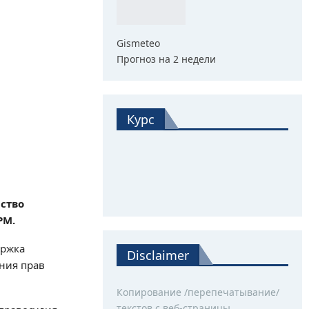
Gismeteo
Прогноз на 2 недели
Курс
рство
РМ.
ержка
Disclaimer
ния прав
Копирование /перепечатывание/
текстов с веб-страницы