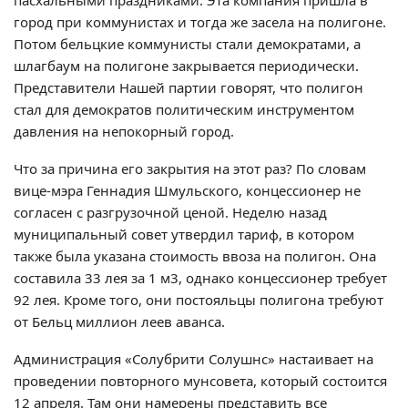
пасхальными праздниками. Эта компания пришла в
город при коммунистах и тогда же засела на полигоне.
Потом бельцкие коммунисты стали демократами, а
шлагбаум на полигоне закрывается периодически.
Представители Нашей партии говорят, что полигон
стал для демократов политическим инструментом
давления на непокорный город.
Что за причина его закрытия на этот раз? По словам
вице-мэра Геннадия Шмульского, концессионер не
согласен с разгрузочной ценой. Неделю назад
муниципальный совет утвердил тариф, в котором
также была указана стоимость ввоза на полигон. Она
составила 33 лея за 1 м3, однако концессионер требует
92 лея. Кроме того, они постояльцы полигона требуют
от Бельц миллион леев аванса.
Администрация «Солубрити Солушнс» настаивает на
проведении повторного мунсовета, который состоится
12 апреля. Там они намерены представить все