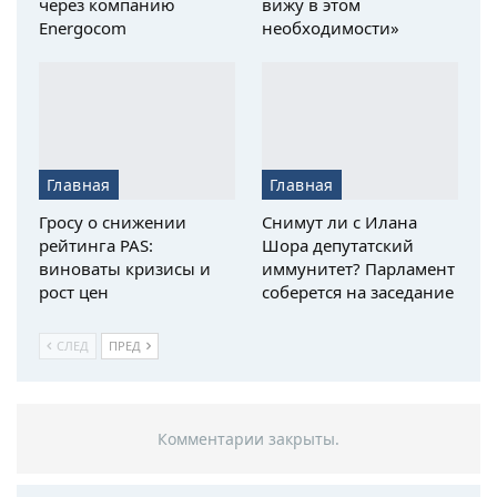
через компанию
вижу в этом
Energocom
необходимости»
Главная
Главная
Гросу о снижении
Снимут ли с Илана
рейтинга PAS:
Шора депутатский
виноваты кризисы и
иммунитет? Парламент
рост цен
соберется на заседание
СЛЕД
ПРЕД
Комментарии закрыты.