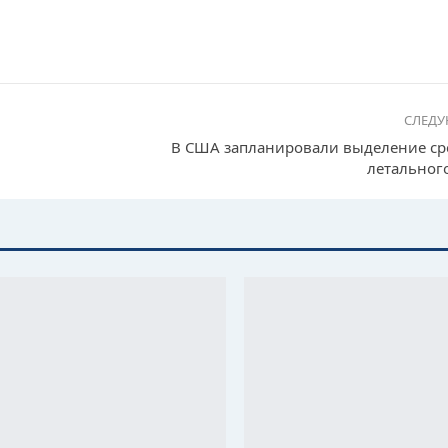
СЛЕД
В США запланировали выделение сре
летальног