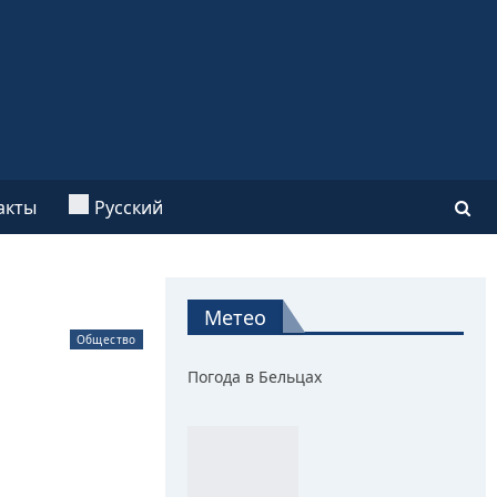
акты
Русский
Метео
Общество
Погода в Бельцах