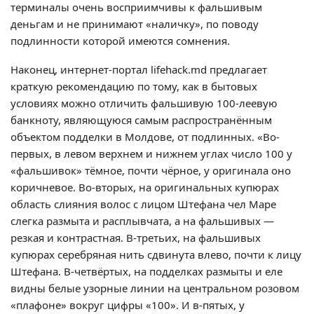
терминалы очень восприимчивы к фальшивым
деньгам и не принимают «наличку», по поводу
подлинности которой имеются сомнения.
Наконец, интернет-портал lifehack.md предлагает
краткую рекомендацию по тому, как в бытовых
условиях можно отличить фальшивую 100-леевую
банкноту, являющуюся самым распространённым
объектом подделки в Молдове, от подлинных. «Во-
первых, в левом верхнем и нижнем углах число 100 у
«фальшивок» тёмное, почти чёрное, у оригинала оно
коричневое. Во-вторых, на оригинальных купюрах
область слияния волос с лицом Штефана чел Маре
слегка размыта и расплывчата, а на фальшивых —
резкая и контрастная. В-третьих, на фальшивых
купюрах серебряная нить сдвинута влево, почти к лицу
Штефана. В-четвёртых, на подделках размыты и еле
видны белые узорные линии на центральном розовом
«плафоне» вокруг цифры «100». И в-пятых, у