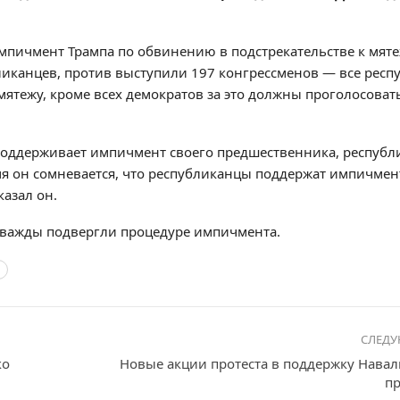
 импичмент Трампа по обвинению в
подстрекательстве к мят
бликанцев, против выступили 197 конгрессменов — все респ
ятежу, кроме всех демократов за это должны проголосоват
поддерживает импичмент своего предшественника, республ
емя он сомневается, что республиканцы поддержат импичмент
казал он.
дважды подвергли процедуре импичмента.
СЛЕД
ко
Новые акции протеста в поддержку Нава
пр