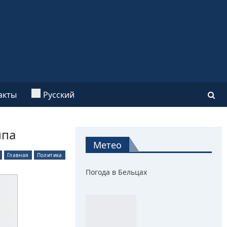
акты
Русский
мпа
Метео
Главная
Политика
Погода в Бельцах