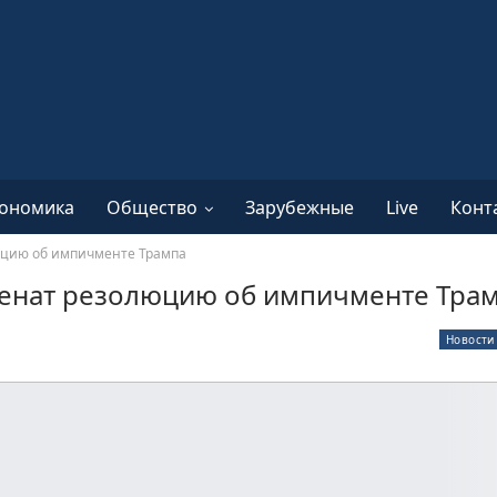
ономика
Общество
Зарубежные
Live
Конт
юцию об импичменте Трампа
 сенат резолюцию об импичменте Тра
Новости