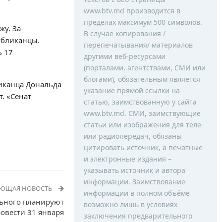
www.btv.md производится в
пределах максимум 500 символов.
ежу
. За
В случае копирования /
убликанцы.
перепечатывания/ материалов
ь 17
другими веб-ресурсами
(порталами, агентствами, СМИ или
блогами), обязательным является
иканца Дональда
указание прямой ссылки на
. «Сенат
статью, заимствованную у сайта
www.btv.md. СМИ, заимствующие
статьи или изображения для теле-
или радиопередач, обязаны
цитировать источник, а печатные
и электронные издания –
указывать источник и автора
информации. Заимствование
УЮЩАЯ НОВОСТЬ
информации в полном объёме
льного планируют
возможно лишь в условиях
овести 31 января
заключения предварительного