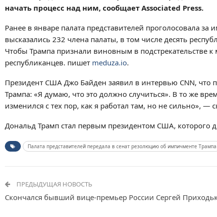
начать процесс над ним, сообщает Associated Press.
Ранее в январе палата представителей проголосовала за
высказались 232 члена палаты, в том числе десять респу
Чтобы Трампа признали виновным в подстрекательстве к м
республиканцев. пишет
meduza.io
.
Президент США Джо Байден заявил в интервью CNN, что 
Трампа: «Я думаю, что это должно случиться». В то же вр
изменился с тех пор, как я работал там, но не сильно», — с
Дональд Трамп стал первым президентом США, которого 
Палата представителей передала в сенат резолюцию об импичменте Трампа
ПРЕДЫДУЩАЯ НОВОСТЬ
Скончался бывший вице-премьер России Сергей Приходь