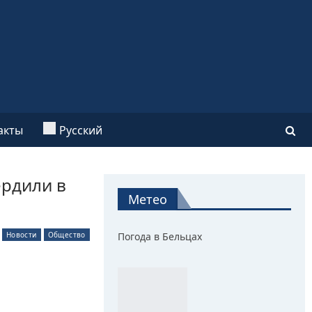
акты
Русский
ердили в
Метео
Новости
Общество
Погода в Бельцах