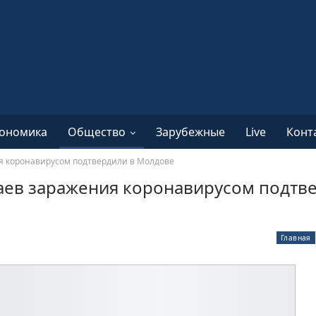
ономика
Общество
Зарубежные
Live
Конт
ия коронавирусом подтвердили в Молдове
аев заражения коронавирусом подтв
Главная