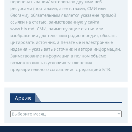
перепечатывания/ материалов другими веб-
ресурсами (порталами, агентствами, СМИ или
блогами), обязательным является указание прямой
ссылки на статью, заимствованную у сайта
www.btv.md. СМИ, заимствующие статьи или
изображения для теле- или радиопередач, обязаны
цитировать источник, а печатные и электронные
издания – указывать источник и автора информации.
Заимствование информации в полном объёме
возможно лишь в условиях заключения
предварительного соглашения с редакцией БТВ.
Архив
Архив