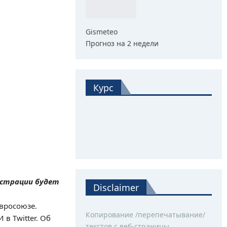
Gismeteo
Прогноз на 2 недели
Курс
истрации будет
Disclaimer
вросоюзе.
Копирование /перепечатывание/
в Twitter. Об
текстов с веб-страницы