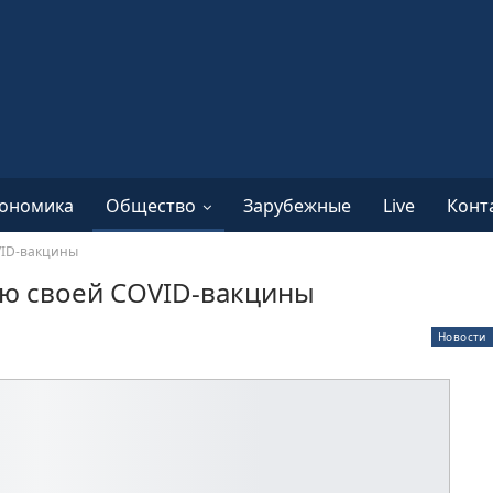
ономика
Общество
Зарубежные
Live
Конт
VID-вакцины
цию своей COVID-вакцины
Новости