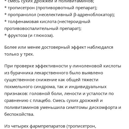
* смесь сухих дрожжей и поливитаминов;
* трописетрон (противорвотный препарат);
* пропранолол (неселективный β-адреноблокатор);
* толфенамовая кислота (нестероидный
противовоспалительный препарат);
* фруктоза (и глюкоза).
Более или менее достоверный эффект наблюдался
только у трех.
При проверке эффективности γ-линоленовой кислоты
из бурачника лекарственного было выявлено
существенное снижение как общей тяжести
похмельного синдрома, так и индивидуальных
признаков: головной боли, лености и усталости по
сравнению с плацебо. Смесь сухих дрожжей и
поливитаминов уменьшила симптомы дискомфорта и
беспокойства.
Из четырех фармпрепаратов (трописетрон,