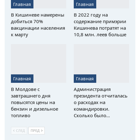
Главная
Главная
В Кишиневе намерены
В 2022 году на
добиться 70%
содержание примэрии
вакцинации населения
Кишинева потратят на
к марту
10,8 млн. леев больше
Главная
Главная
В Молдове с
Администрация
завтрашнего дня
президента отчиталась
повысятся цены на
о расходах на
бензин и дизельное
командировки.
топливо
Сколько было…
СЛЕД
ПРЕД