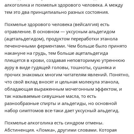
алкоголика и похмелья здорового человека. А между
тем это два принципиально разных состояния.
Похмелье здорового человека (вейсалгия) есть
отравление. В основном — уксусным альдегидом
(ацетальдегидом), продуктом переработки этанола
печеночными ферментами. Чем больше было принято
накануне на грудь, тем больше ацетальдегида
плещется в крови, создавая неповторимую утреннюю
ауру в виде гудящей головы, тошноты, сушняка и
прочих знакомых многим читателям явлений. Понятно,
что свой вклад вносят и цельная молекула этанола,
обладающая выраженным мочегонным эффектом, и
так называемые сивушные масла, то есть
разнообразные спирты и альдегиды, но основной
набор симптомов все-таки дает уксусный альдегид.
Похмелье алкоголика есть синдром отмены.
Абстиненция. «Ломка», другими словами. Которая