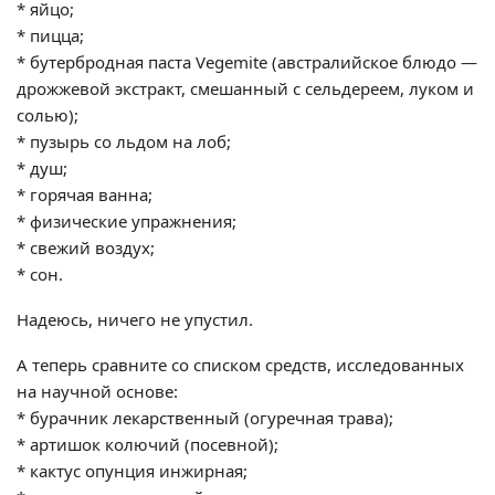
* яйцо;
* пицца;
* бутербродная паста Vegemite (австралийское блюдо —
дрожжевой экстракт, смешанный с сельдереем, луком и
солью);
* пузырь со льдом на лоб;
* душ;
* горячая ванна;
* физические упражнения;
* свежий воздух;
* сон.
Надеюсь, ничего не упустил.
А теперь сравните со списком средств, исследованных
на научной основе:
* бурачник лекарственный (огуречная трава);
* артишок колючий (посевной);
* кактус опунция инжирная;