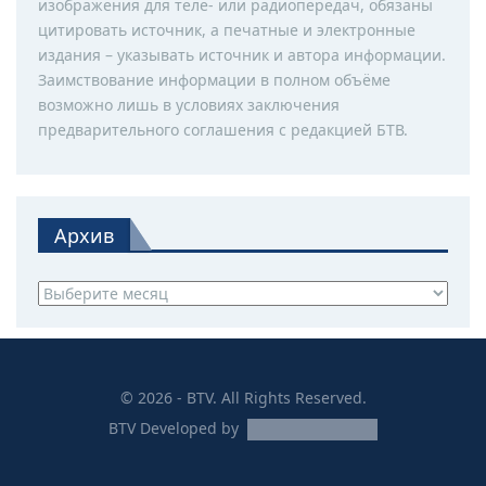
изображения для теле- или радиопередач, обязаны
цитировать источник, а печатные и электронные
издания – указывать источник и автора информации.
Заимствование информации в полном объёме
возможно лишь в условиях заключения
предварительного соглашения с редакцией БТВ.
Архив
Архив
© 2026 - BTV. All Rights Reserved.
BTV
Developed by