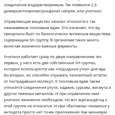
соединение водорастворимым. Так появился 2,3-
димеркаптопропансульфонат натрия, или унитиол.
Отравляющее вещество люизит относится к так
называемым тиоловым ядам. Это означает, что яд
прицельно бьет по биологически активным веществам,
содержащим SH-группу. В организме таких много,
включая жизненно важные ферменты.
Унитиол работает сразу по двум направлениям: во-
первых, у него есть две собственные SH-группы,
которые используются как «подсадные утки» для яда.
Во-вторых, он способен отрывать люизитный остаток
от пострадавших молекул. К тиоловым ядам также
относятся соединения ртути, кадмия, сурьмы, висмута и
других тяжелых металлов. И при отравлении ими
унитиол жизненно необходим. Но вот ацетальдегид к
этой группе не относится. И при «бытовом» похмелье у
антидота просто нет точек приложения. Как минимум