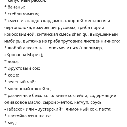
* капустный рассол;
* бананы;
* стебли ячменя;
* смесь из плодов кардамона, корней женьшеня и
чертополоха, кожуры цитрусовых, гриба пории
кокосовидной, китайская смесь shen qu, высушенный
имбирь, вытяжка из гриба трутовика лиственничного;
* любой алкоголь — опохмелиться (например,
«Кровавая Мэри»);
* вода;
* фруктовый сок;
* кофе;
* зеленый чай;
* молочный коктейль;
* различные безалкогольные коктейли, содержащие
оливковое масло, сырой желток, кетчуп, соусы
«Табаско» или «Вустерский», лимонный сок, пахта;
* настойка женьшеня;
* мед;