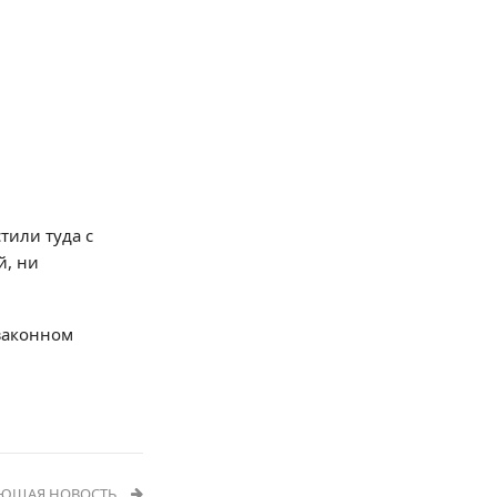
тили туда с
й, ни
 законном
УЮЩАЯ НОВОСТЬ