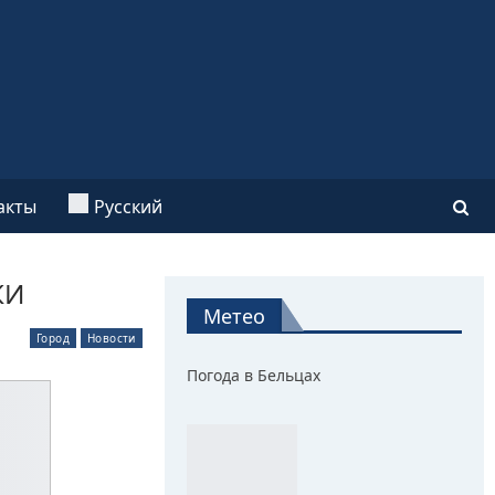
акты
Русский
КИ
Метео
Город
Новости
Погода в Бельцах