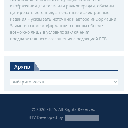
изображения для теле- или радиопередач, обязаны
цитировать источник, а печатные и электронные
издания – указывать источник и автора информации.
Заимствование информации в полном объёме
возможно лишь в условиях заключения
предварительного соглашения с редакцией БТВ.
Архив
Архив
© 2026 - BTV. All Rights Reserved.
BTV
Developed by