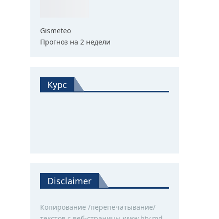
Gismeteo
Прогноз на 2 недели
Курс
Disclaimer
Копирование /перепечатывание/
текстов с веб-страницы www.btv.md