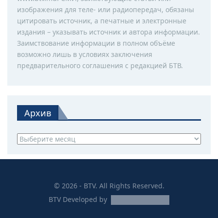
изображения для теле- или радиопередач, обязаны
цитировать источник, а печатные и электронные
издания – указывать источник и автора информации.
Заимствование информации в полном объёме
возможно лишь в условиях заключения
предварительного соглашения с редакцией БТВ.
Архив
Архив
© 2026 - BTV. All Rights Reserved.
BTV
Developed by