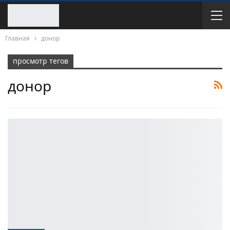
Главная
донор
просмотр тегов
донор