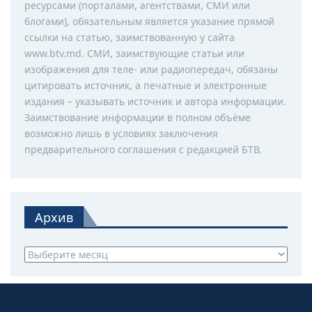
ресурсами (порталами, агентствами, СМИ или
блогами), обязательным является указание прямой
ссылки на статью, заимствованную у сайта
www.btv.md. СМИ, заимствующие статьи или
изображения для теле- или радиопередач, обязаны
цитировать источник, а печатные и электронные
издания – указывать источник и автора информации.
Заимствование информации в полном объёме
возможно лишь в условиях заключения
предварительного соглашения с редакцией БТВ.
Архив
Архив