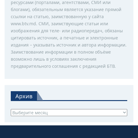
ресурсами (порталами, агентствами, СМИ или
блогами), обязательным является указание прямой
ссылки на статью, заимствованную у сайта
www.btv.md. СМИ, заимствующие статьи или
изображения для теле- или радиопередач, обязаны
цитировать источник, а печатные и электронные
издания – указывать источник и автора информации.
Заимствование информации в полном объёме
возможно лишь в условиях заключения
предварительного соглашения с редакцией БТВ.
Архив
Архив