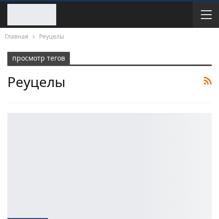
Главная
Реуцелы
просмотр тегов
Реуцелы