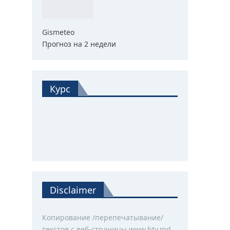
Gismeteo
Прогноз на 2 недели
Курс
Disclaimer
Копирование /перепечатывание/
текстов с веб-страницы www.btv.md