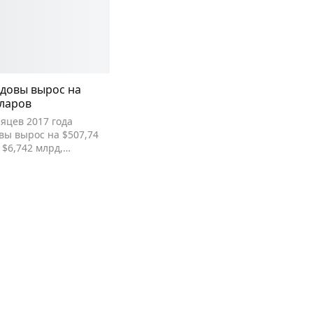
довы вырос на
ларов
яцев 2017 года
ы вырос на $507,74
в $6,742 млрд,…