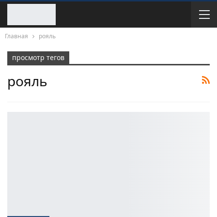
Главная
рояль
просмотр тегов
рояль