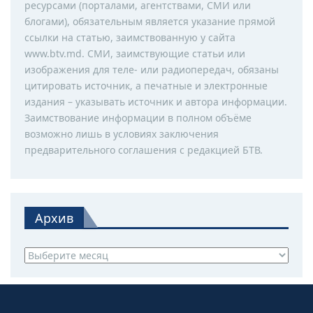
ресурсами (порталами, агентствами, СМИ или
блогами), обязательным является указание прямой
ссылки на статью, заимствованную у сайта
www.btv.md. СМИ, заимствующие статьи или
изображения для теле- или радиопередач, обязаны
цитировать источник, а печатные и электронные
издания – указывать источник и автора информации.
Заимствование информации в полном объёме
возможно лишь в условиях заключения
предварительного соглашения с редакцией БТВ.
Архив
Архив