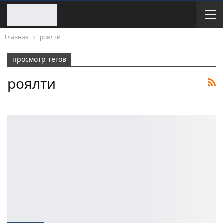
Главная
роялти
просмотр тегов
роялти