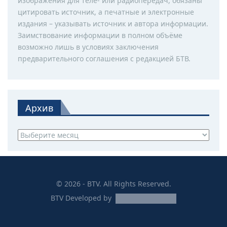
изображения для теле- или радиопередач, обязаны
цитировать источник, а печатные и электронные
издания – указывать источник и автора информации.
Заимствование информации в полном объёме
возможно лишь в условиях заключения
предварительного соглашения с редакцией БТВ.
Архив
Архив
© 2026 - BTV. All Rights Reserved.
BTV
Developed by