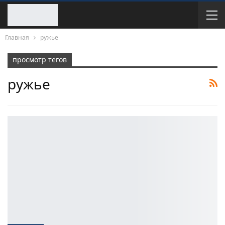
Главная
ружье
просмотр тегов
ружье