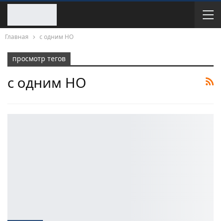
Главная
с одним НО
просмотр тегов
с одним НО