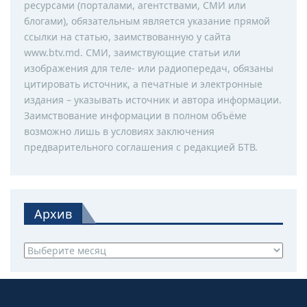
ресурсами (порталами, агентствами, СМИ или
блогами), обязательным является указание прямой
ссылки на статью, заимствованную у сайта
www.btv.md. СМИ, заимствующие статьи или
изображения для теле- или радиопередач, обязаны
цитировать источник, а печатные и электронные
издания – указывать источник и автора информации.
Заимствование информации в полном объёме
возможно лишь в условиях заключения
предварительного соглашения с редакцией БТВ.
Архив
Архив