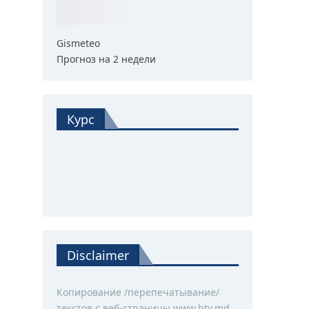
Gismeteo
Прогноз на 2 недели
Курс
Disclaimer
Копирование /перепечатывание/
текстов с веб-страницы www.btv.md