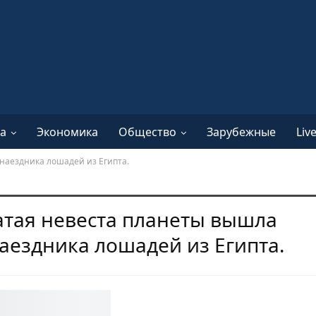
а
Экономика
Общество
Зарубежные
Liv
наездника лошадей из Египта.
атая невеста планеты вышла
аездника лошадей из Египта.