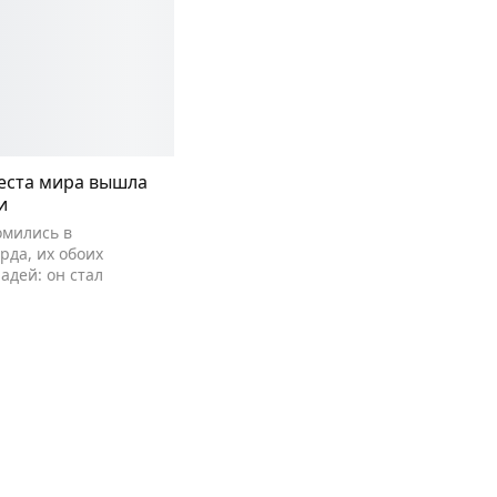
веста мира вышла
и
мились в
рда, их обоих
адей: он стал