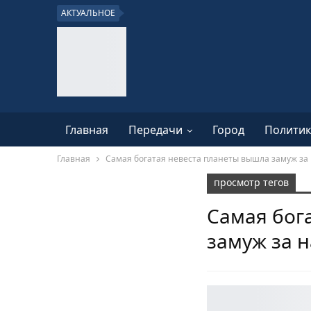
АКТУАЛЬНОЕ
Главная
Передачи
Город
Политик
Главная
Самая богатая невеста планеты вышла замуж за 
просмотр тегов
Самая бог
замуж за н