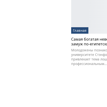
Главная
Самая богатая не
замуж по-египетск
Молодожены познако
университете Стэнфо
привлекает тема лош
профессиональным…