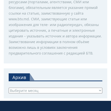
ресурсами (порталами, агентствами, СМИ или
блогами), обязательным является указание прямой
ссылки на статью, заимствованную у сайта
www.btv.md. СМИ, заимствующие статьи или
изображения для теле- или радиопередач, обязаны
цитировать источник, а печатные и электронные
издания – указывать источник и автора информации.
Заимствование информации в полном объёме
возможно лишь в условиях заключения
предварительного соглашения с редакцией БТВ.
Архив
Архив