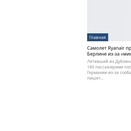
Главная
Самолет Ryanair п
Берлине из-за «м
Летевший из Дублина
160 пассажирами пос
Германии из-за сооб
пишет…