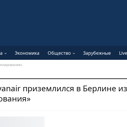
а
Экономика
Общество
Зарубежные
Liv
«минирования»
anair приземлился в Берлине из
ования»