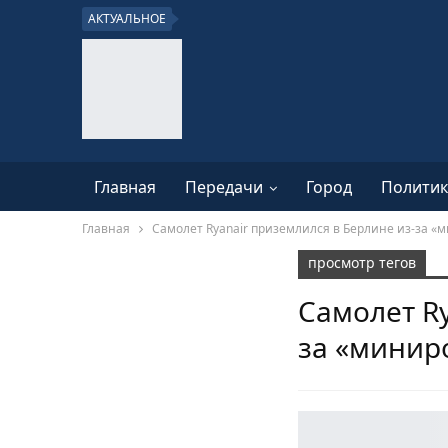
АКТУАЛЬНОЕ
Главная
Передачи
Город
Политик
Главная
Самолет Ryanair приземлился в Берлине из-за 
просмотр тегов
Самолет Ry
за «минир