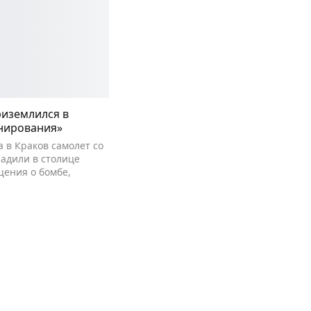
риземлился в
инирования»
 в Краков самолет со
адили в столице
щения о бомбе,