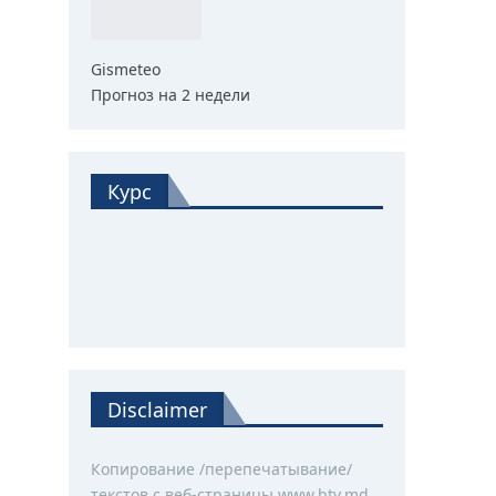
Gismeteo
Прогноз на 2 недели
Курс
Disclaimer
Копирование /перепечатывание/
текстов с веб-страницы www.btv.md