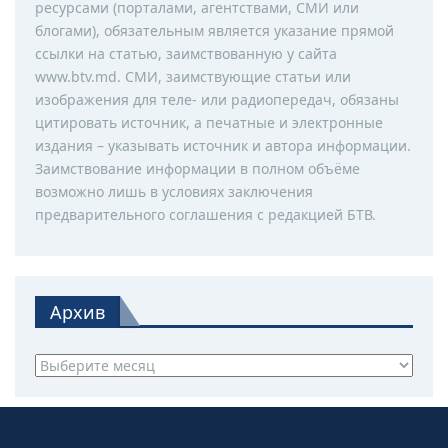
ресурсами (порталами, агентствами, СМИ или
блогами), обязательным является указание прямой
ссылки на статью, заимствованную у сайта
www.btv.md. СМИ, заимствующие статьи или
изображения для теле- или радиопередач, обязаны
цитировать источник, а печатные и электронные
издания – указывать источник и автора информации.
Заимствование информации в полном объёме
возможно лишь в условиях заключения
предварительного соглашения с редакцией БТВ.
Архив
Архив