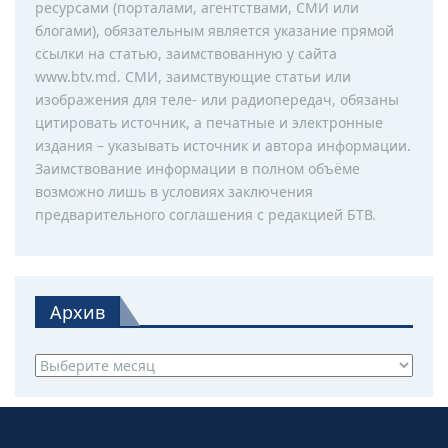
ресурсами (порталами, агентствами, СМИ или
блогами), обязательным является указание прямой
ссылки на статью, заимствованную у сайта
www.btv.md. СМИ, заимствующие статьи или
изображения для теле- или радиопередач, обязаны
цитировать источник, а печатные и электронные
издания – указывать источник и автора информации.
Заимствование информации в полном объёме
возможно лишь в условиях заключения
предварительного соглашения с редакцией БТВ.
Архив
Архив