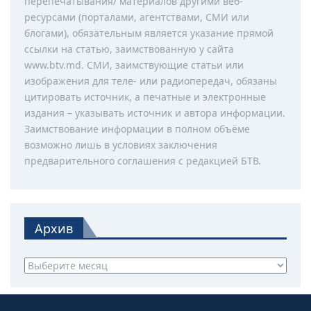
перепечатывания/ материалов другими веб-
ресурсами (порталами, агентствами, СМИ или
блогами), обязательным является указание прямой
ссылки на статью, заимствованную у сайта
www.btv.md. СМИ, заимствующие статьи или
изображения для теле- или радиопередач, обязаны
цитировать источник, а печатные и электронные
издания – указывать источник и автора информации.
Заимствование информации в полном объёме
возможно лишь в условиях заключения
предварительного соглашения с редакцией БТВ.
Архив
Архив