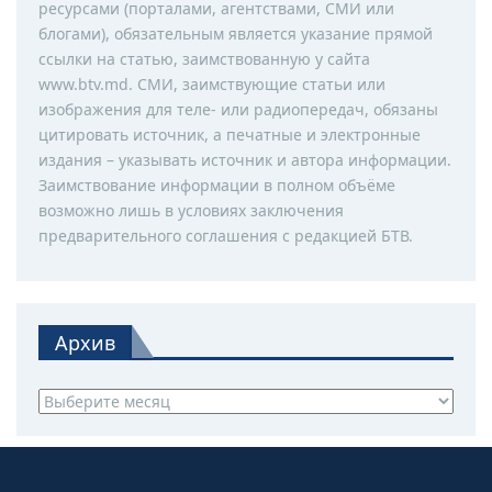
ресурсами (порталами, агентствами, СМИ или
блогами), обязательным является указание прямой
ссылки на статью, заимствованную у сайта
www.btv.md. СМИ, заимствующие статьи или
изображения для теле- или радиопередач, обязаны
цитировать источник, а печатные и электронные
издания – указывать источник и автора информации.
Заимствование информации в полном объёме
возможно лишь в условиях заключения
предварительного соглашения с редакцией БТВ.
Архив
Архив