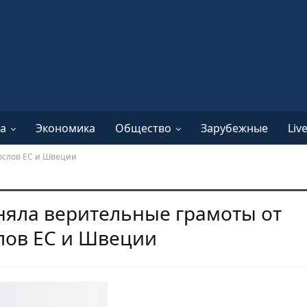
а
Экономика
Общество
Зарубежные
Liv
ослов ЕС и Швеции
няла верительные грамоты от
лов ЕС и Швеции