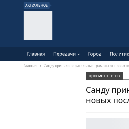
АКТУАЛЬНОЕ
Главная
Передачи
Город
Политик
Главная
Санду приняла верительные грамоты от новых п
просмотр тегов
Санду при
новых пос