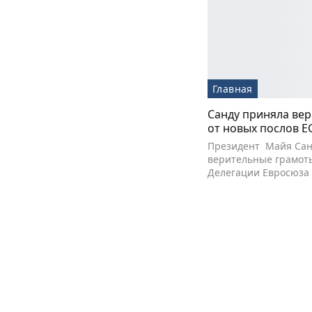
Главная
Санду приняла ве
от новых послов Е
Президент Майя Сан
верительные грамоты
Делегации Евросюза