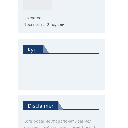
Gismeteo
Прогноз на 2 недели
Курс
Disclaimer
Копирование /перепечатывание/
текстов с веб-страницы www.btv.md