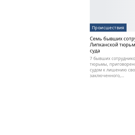
Происшествия
Семь бывших сотр
Липканской тюрьм
суда
7 бывших сотрудник
тюрьмы, приговоре
судом к лишению сво
заключенного,…