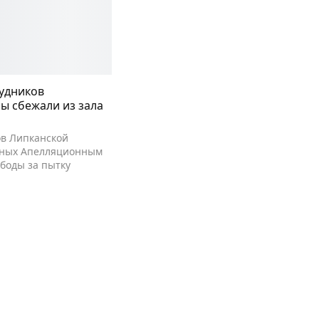
удников
ы сбежали из зала
ов Липканской
нных Апелляционным
боды за пытку