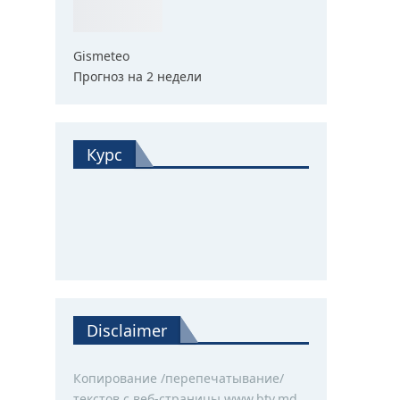
Gismeteo
Прогноз на 2 недели
Курс
Disclaimer
Копирование /перепечатывание/
текстов с веб-страницы www.btv.md