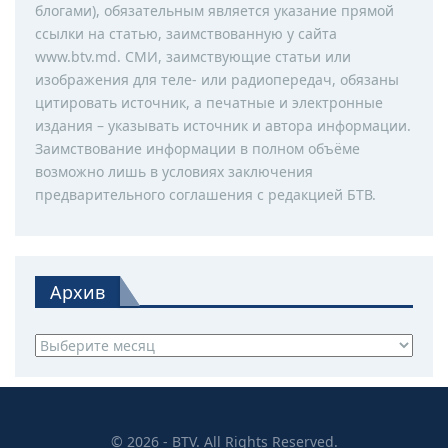
блогами), обязательным является указание прямой
ссылки на статью, заимствованную у сайта
www.btv.md. СМИ, заимствующие статьи или
изображения для теле- или радиопередач, обязаны
цитировать источник, а печатные и электронные
издания – указывать источник и автора информации.
Заимствование информации в полном объёме
возможно лишь в условиях заключения
предварительного соглашения с редакцией БТВ.
Архив
Архив
© 2026 - BTV. All Rights Reserved.