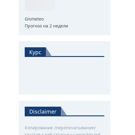
Gismeteo
Прогноз на 2 недели
Курс
Disclaimer
Копирование /перепечатывание/
текстов с веб-страницы www.btv.md