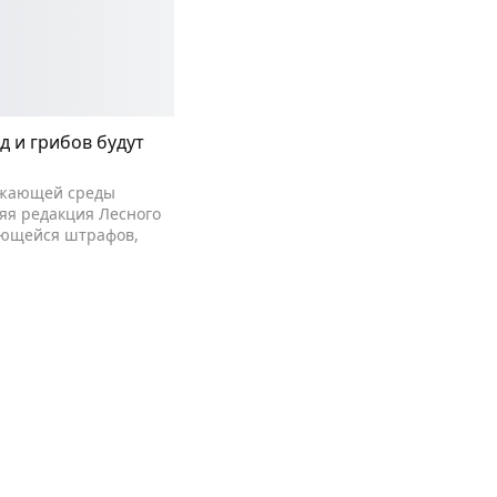
д и грибов будут
ужающей среды
яя редакция Лесного
сающейся штрафов,