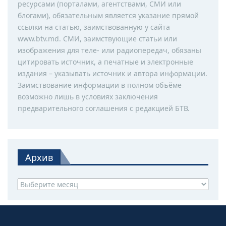
ресурсами (порталами, агентствами, СМИ или
блогами), обязательным является указание прямой
ссылки на статью, заимствованную у сайта
www.btv.md. СМИ, заимствующие статьи или
изображения для теле- или радиопередач, обязаны
цитировать источник, а печатные и электронные
издания – указывать источник и автора информации.
Заимствование информации в полном объёме
возможно лишь в условиях заключения
предварительного соглашения с редакцией БТВ.
Архив
Архив