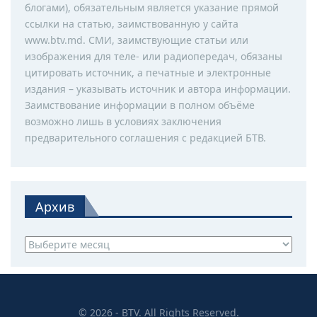
блогами), обязательным является указание прямой
ссылки на статью, заимствованную у сайта
www.btv.md. СМИ, заимствующие статьи или
изображения для теле- или радиопередач, обязаны
цитировать источник, а печатные и электронные
издания – указывать источник и автора информации.
Заимствование информации в полном объёме
возможно лишь в условиях заключения
предварительного соглашения с редакцией БТВ.
Архив
Архив
© 2026 - BTV. All Rights Reserved.