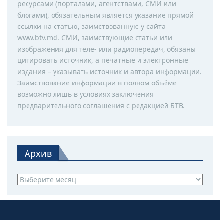
ресурсами (порталами, агентствами, СМИ или
блогами), обязательным является указание прямой
ссылки на статью, заимствованную у сайта
www.btv.md. СМИ, заимствующие статьи или
изображения для теле- или радиопередач, обязаны
цитировать источник, а печатные и электронные
издания – указывать источник и автора информации.
Заимствование информации в полном объёме
возможно лишь в условиях заключения
предварительного соглашения с редакцией БТВ.
Архив
Архив