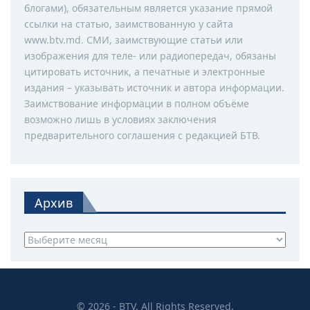
блогами), обязательным является указание прямой
ссылки на статью, заимствованную у сайта
www.btv.md. СМИ, заимствующие статьи или
изображения для теле- или радиопередач, обязаны
цитировать источник, а печатные и электронные
издания – указывать источник и автора информации.
Заимствование информации в полном объёме
возможно лишь в условиях заключения
предварительного соглашения с редакцией БТВ.
Архив
Архив
© 2026 - BTV. All Rights Reserved.