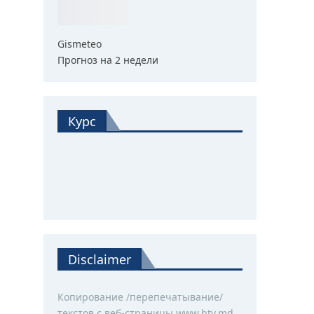
Gismeteo
Прогноз на 2 недели
Курс
Disclaimer
Копирование /перепечатывание/
текстов с веб-страницы www.btv.md