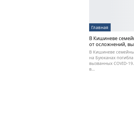
Главная
В Кишиневе семей
от осложнений, в
В Кишиневе семейны
на Буюканах погибла
вызванных COVID-19.
в…