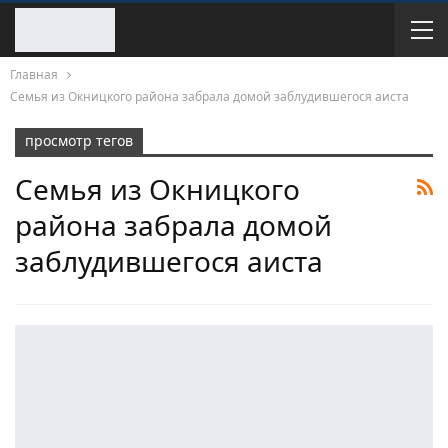
Главная
Семья из Окницкого района забрала домой заблудившегося аиста
просмотр тегов
Семья из Окницкого
района забрала домой
заблудившегося аиста