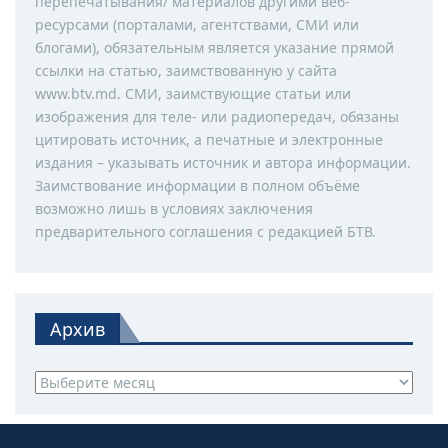
перепечатывания/ материалов другими веб-
ресурсами (порталами, агентствами, СМИ или
блогами), обязательным является указание прямой
ссылки на статью, заимствованную у сайта
www.btv.md. СМИ, заимствующие статьи или
изображения для теле- или радиопередач, обязаны
цитировать источник, а печатные и электронные
издания – указывать источник и автора информации.
Заимствование информации в полном объёме
возможно лишь в условиях заключения
предварительного соглашения с редакцией БТВ.
Архив
Архив