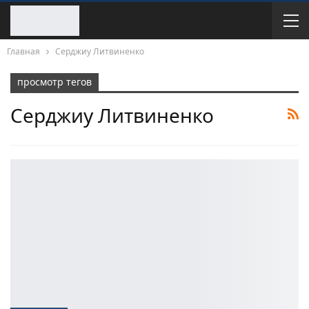
Главная
Серджиу Литвиненко
просмотр тегов
Серджиу Литвиненко