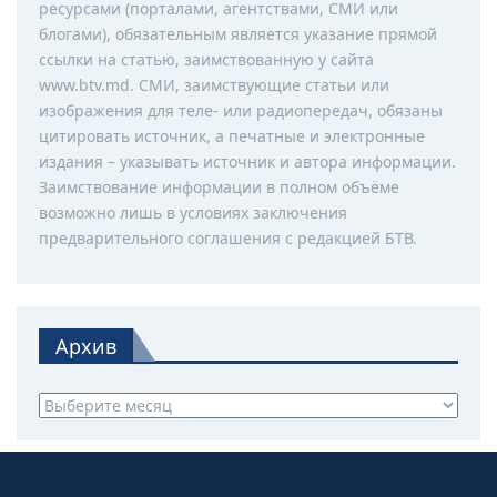
ресурсами (порталами, агентствами, СМИ или
блогами), обязательным является указание прямой
ссылки на статью, заимствованную у сайта
www.btv.md. СМИ, заимствующие статьи или
изображения для теле- или радиопередач, обязаны
цитировать источник, а печатные и электронные
издания – указывать источник и автора информации.
Заимствование информации в полном объёме
возможно лишь в условиях заключения
предварительного соглашения с редакцией БТВ.
Архив
Архив