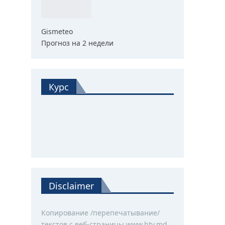
Gismeteo
Прогноз на 2 недели
Курс
Disclaimer
Копирование /перепечатывание/
текстов с веб-страницы www.btv.md