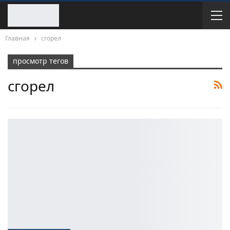
Главная
сгорел
просмотр тегов
сгорел