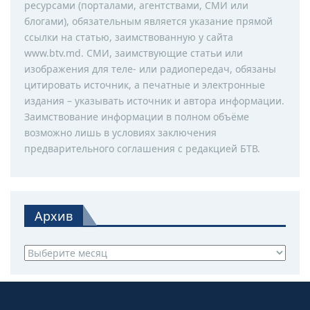
ресурсами (порталами, агентствами, СМИ или
блогами), обязательным является указание прямой
ссылки на статью, заимствованную у сайта
www.btv.md. СМИ, заимствующие статьи или
изображения для теле- или радиопередач, обязаны
цитировать источник, а печатные и электронные
издания – указывать источник и автора информации.
Заимствование информации в полном объёме
возможно лишь в условиях заключения
предварительного соглашения с редакцией БТВ.
Архив
Архив