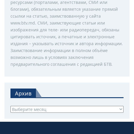
ресурсами (порталами, агентствами, СМИ или
блогами), обязательным является указание прямой
ссылки на статью, заимствованную у сайта
www.btv.md. СМИ, заимствующие статьи или
изображения для теле- или радиопередач, обязаны
цитировать источник, а печатные и электронные
издания – указывать источник и автора информации.
Заимствование информации в полном объёме
возможно лишь в условиях заключения
предварительного соглашения с редакцией БТВ.
Архив
Архив