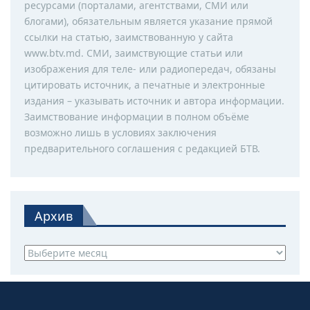
ресурсами (порталами, агентствами, СМИ или
блогами), обязательным является указание прямой
ссылки на статью, заимствованную у сайта
www.btv.md. СМИ, заимствующие статьи или
изображения для теле- или радиопередач, обязаны
цитировать источник, а печатные и электронные
издания – указывать источник и автора информации.
Заимствование информации в полном объёме
возможно лишь в условиях заключения
предварительного соглашения с редакцией БТВ.
Архив
Архив